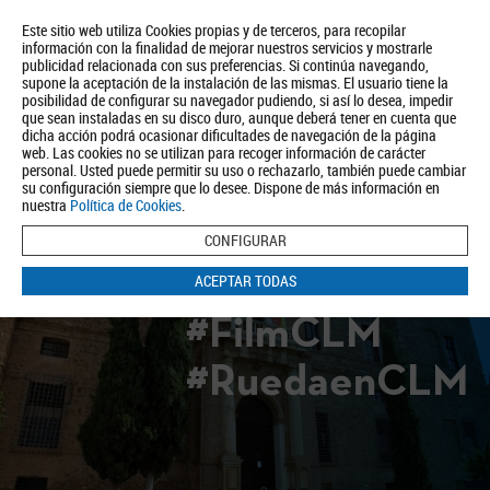
Este sitio web utiliza Cookies propias y de terceros, para recopilar
información con la finalidad de mejorar nuestros servicios y mostrarle
publicidad relacionada con sus preferencias. Si continúa navegando,
supone la aceptación de la instalación de las mismas. El usuario tiene la
posibilidad de configurar su navegador pudiendo, si así lo desea, impedir
que sean instaladas en su disco duro, aunque deberá tener en cuenta que
dicha acción podrá ocasionar dificultades de navegación de la página
Quiénes somos
Turismo
Política de Privacidad
Aviso Legal
web. Las cookies no se utilizan para recoger información de carácter
Política de Cookies
personal. Usted puede permitir su uso o rechazarlo, también puede cambiar
su configuración siempre que lo desee. Dispone de más información en
BUSCAR
nuestra
Política de Cookies
.
CONFIGURAR
ACEPTAR TODAS
#FilmCLM
#RuedaenCLM