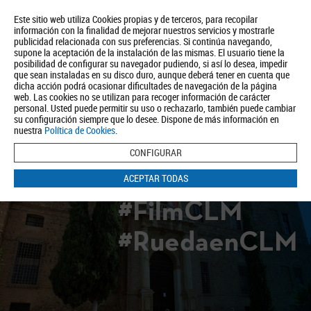
Este sitio web utiliza Cookies propias y de terceros, para recopilar
información con la finalidad de mejorar nuestros servicios y mostrarle
publicidad relacionada con sus preferencias. Si continúa navegando,
supone la aceptación de la instalación de las mismas. El usuario tiene la
posibilidad de configurar su navegador pudiendo, si así lo desea, impedir
que sean instaladas en su disco duro, aunque deberá tener en cuenta que
dicha acción podrá ocasionar dificultades de navegación de la página
Quiénes somos
Turismo
Política de Privacidad
Aviso Legal
web. Las cookies no se utilizan para recoger información de carácter
Política de Cookies
personal. Usted puede permitir su uso o rechazarlo, también puede cambiar
su configuración siempre que lo desee. Dispone de más información en
BUSCAR
nuestra
Política de Cookies
.
CONFIGURAR
ACEPTAR TODAS
#FilmCLM
#RuedaenCLM