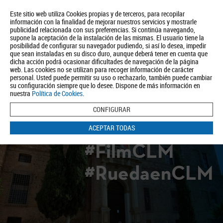
Este sitio web utiliza Cookies propias y de terceros, para recopilar
información con la finalidad de mejorar nuestros servicios y mostrarle
publicidad relacionada con sus preferencias. Si continúa navegando,
supone la aceptación de la instalación de las mismas. El usuario tiene la
posibilidad de configurar su navegador pudiendo, si así lo desea, impedir
que sean instaladas en su disco duro, aunque deberá tener en cuenta que
dicha acción podrá ocasionar dificultades de navegación de la página
Quiénes somos
Turismo
Política de Privacidad
Aviso Legal
web. Las cookies no se utilizan para recoger información de carácter
Política de Cookies
personal. Usted puede permitir su uso o rechazarlo, también puede cambiar
su configuración siempre que lo desee. Dispone de más información en
BUSCAR
nuestra
Política de Cookies
.
CONFIGURAR
ACEPTAR TODAS
#FilmCLM
#RuedaenCLM