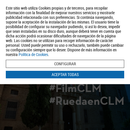
Este sitio web utiliza Cookies propias y de terceros, para recopilar
información con la finalidad de mejorar nuestros servicios y mostrarle
publicidad relacionada con sus preferencias. Si continúa navegando,
supone la aceptación de la instalación de las mismas. El usuario tiene la
posibilidad de configurar su navegador pudiendo, si así lo desea, impedir
que sean instaladas en su disco duro, aunque deberá tener en cuenta que
dicha acción podrá ocasionar dificultades de navegación de la página
Quiénes somos
Turismo
Política de Privacidad
Aviso Legal
web. Las cookies no se utilizan para recoger información de carácter
Política de Cookies
personal. Usted puede permitir su uso o rechazarlo, también puede cambiar
su configuración siempre que lo desee. Dispone de más información en
BUSCAR
nuestra
Política de Cookies
.
CONFIGURAR
ACEPTAR TODAS
#FilmCLM
#RuedaenCLM