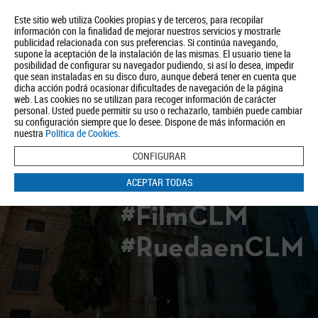
Este sitio web utiliza Cookies propias y de terceros, para recopilar
información con la finalidad de mejorar nuestros servicios y mostrarle
publicidad relacionada con sus preferencias. Si continúa navegando,
supone la aceptación de la instalación de las mismas. El usuario tiene la
posibilidad de configurar su navegador pudiendo, si así lo desea, impedir
que sean instaladas en su disco duro, aunque deberá tener en cuenta que
dicha acción podrá ocasionar dificultades de navegación de la página
Quiénes somos
Turismo
Política de Privacidad
Aviso Legal
web. Las cookies no se utilizan para recoger información de carácter
Política de Cookies
personal. Usted puede permitir su uso o rechazarlo, también puede cambiar
su configuración siempre que lo desee. Dispone de más información en
BUSCAR
nuestra
Política de Cookies
.
CONFIGURAR
ACEPTAR TODAS
#FilmCLM
#RuedaenCLM