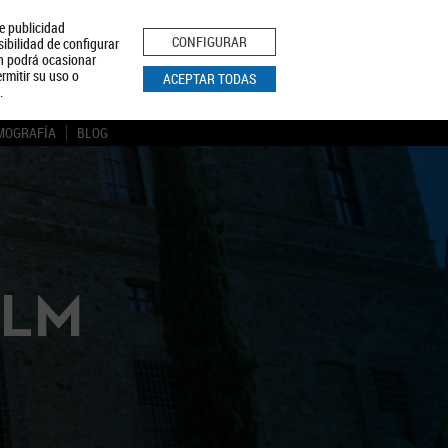
le publicidad
ica de Privacidad
Aviso Legal
Política de Cookies
CONFIGURAR
sibilidad de configurar
ón podrá ocasionar
BUSCAR
rmitir su uso o
ACEPTAR TODAS
.
MOGRAFÍA
BLOG
CLM