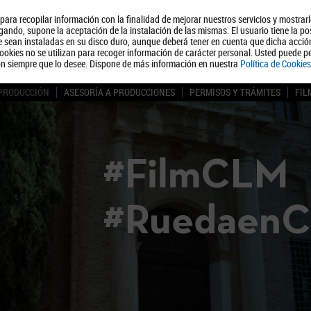
, para recopilar información con la finalidad de mejorar nuestros servicios y mostrar
Quiénes somos
Turismo
Polít
ando, supone la aceptación de la instalación de las mismas. El usuario tiene la po
ue sean instaladas en su disco duro, aunque deberá tener en cuenta que dicha acci
ookies no se utilizan para recoger información de carácter personal. Usted puede pe
ón siempre que lo desee. Dispone de más información en nuestra
Política de Cookies
 PRODUCCIÓN
ASESORÍA A PRODUCCIONES
PERMISOS Y TRÁMITES
FIL
#FilmCLM
#Ruedaen