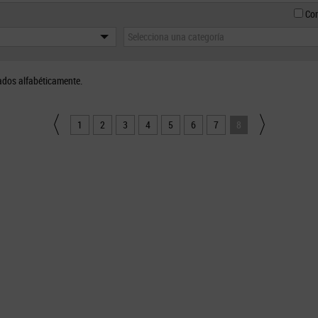
Con
Selecciona una categoría
ados alfabéticamente.
1
2
3
4
5
6
7
8