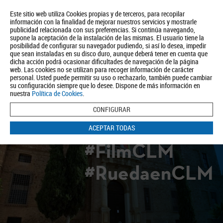
Este sitio web utiliza Cookies propias y de terceros, para recopilar
información con la finalidad de mejorar nuestros servicios y mostrarle
publicidad relacionada con sus preferencias. Si continúa navegando,
supone la aceptación de la instalación de las mismas. El usuario tiene la
posibilidad de configurar su navegador pudiendo, si así lo desea, impedir
que sean instaladas en su disco duro, aunque deberá tener en cuenta que
dicha acción podrá ocasionar dificultades de navegación de la página
Quiénes somos
Turismo
Política de Privacidad
Aviso Legal
web. Las cookies no se utilizan para recoger información de carácter
Política de Cookies
personal. Usted puede permitir su uso o rechazarlo, también puede cambiar
su configuración siempre que lo desee. Dispone de más información en
BUSCAR
nuestra
Política de Cookies
.
CONFIGURAR
ACEPTAR TODAS
#FilmCLM
#RuedaenCLM