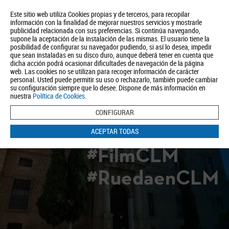
Este sitio web utiliza Cookies propias y de terceros, para recopilar
información con la finalidad de mejorar nuestros servicios y mostrarle
publicidad relacionada con sus preferencias. Si continúa navegando,
supone la aceptación de la instalación de las mismas. El usuario tiene la
posibilidad de configurar su navegador pudiendo, si así lo desea, impedir
que sean instaladas en su disco duro, aunque deberá tener en cuenta que
dicha acción podrá ocasionar dificultades de navegación de la página
Quiénes somos
Turismo
Política de Privacidad
Aviso Legal
web. Las cookies no se utilizan para recoger información de carácter
Política de Cookies
personal. Usted puede permitir su uso o rechazarlo, también puede cambiar
su configuración siempre que lo desee. Dispone de más información en
BUSCAR
nuestra
Política de Cookies
.
CONFIGURAR
ACEPTAR TODAS
#FilmCLM
#RuedaenCLM