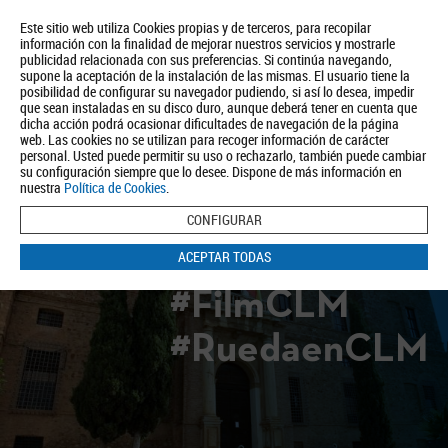
Este sitio web utiliza Cookies propias y de terceros, para recopilar
información con la finalidad de mejorar nuestros servicios y mostrarle
publicidad relacionada con sus preferencias. Si continúa navegando,
supone la aceptación de la instalación de las mismas. El usuario tiene la
posibilidad de configurar su navegador pudiendo, si así lo desea, impedir
que sean instaladas en su disco duro, aunque deberá tener en cuenta que
dicha acción podrá ocasionar dificultades de navegación de la página
Quiénes somos
Turismo
Política de Privacidad
Aviso Legal
web. Las cookies no se utilizan para recoger información de carácter
Política de Cookies
personal. Usted puede permitir su uso o rechazarlo, también puede cambiar
su configuración siempre que lo desee. Dispone de más información en
BUSCAR
nuestra
Política de Cookies
.
CONFIGURAR
ACEPTAR TODAS
#FilmCLM
#RuedaenCLM