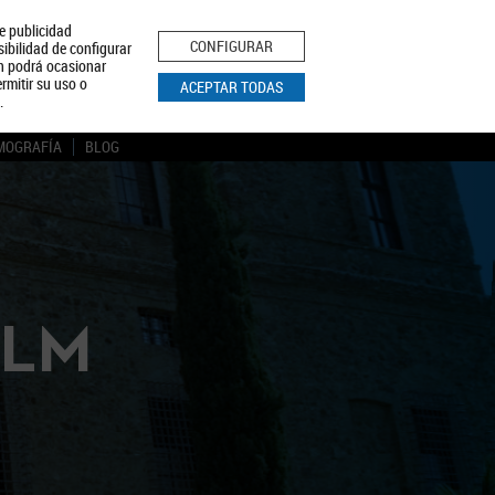
le publicidad
ica de Privacidad
Aviso Legal
Política de Cookies
CONFIGURAR
sibilidad de configurar
ón podrá ocasionar
BUSCAR
rmitir su uso o
ACEPTAR TODAS
.
MOGRAFÍA
BLOG
CLM