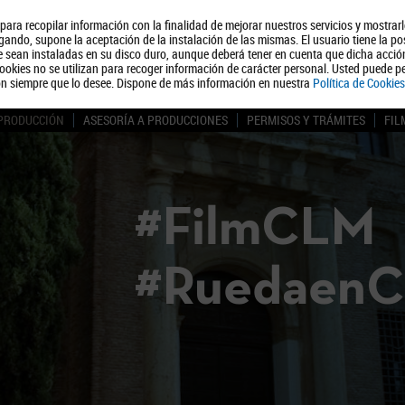
, para recopilar información con la finalidad de mejorar nuestros servicios y mostrar
Quiénes somos
Turismo
Polít
ando, supone la aceptación de la instalación de las mismas. El usuario tiene la po
ue sean instaladas en su disco duro, aunque deberá tener en cuenta que dicha acci
ookies no se utilizan para recoger información de carácter personal. Usted puede pe
ón siempre que lo desee. Dispone de más información en nuestra
Política de Cookies
 PRODUCCIÓN
ASESORÍA A PRODUCCIONES
PERMISOS Y TRÁMITES
FIL
#FilmCLM
#Ruedaen