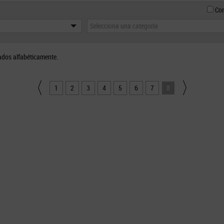
Con
Selecciona una categoría
ados alfabéticamente.
1
2
3
4
5
6
7
8