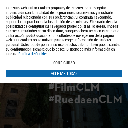
Este sitio web utiliza Cookies propias y de terceros, para recopilar
información con la finalidad de mejorar nuestros servicios y mostrarle
publicidad relacionada con sus preferencias. Si continúa navegando,
supone la aceptación de la instalación de las mismas. El usuario tiene la
posibilidad de configurar su navegador pudiendo, si así lo desea, impedir
que sean instaladas en su disco duro, aunque deberá tener en cuenta que
dicha acción podrá ocasionar dificultades de navegación de la página
Quiénes somos
Turismo
Política de Privacidad
Aviso Legal
web. Las cookies no se utilizan para recoger información de carácter
Política de Cookies
personal. Usted puede permitir su uso o rechazarlo, también puede cambiar
su configuración siempre que lo desee. Dispone de más información en
BUSCAR
nuestra
Política de Cookies
.
CONFIGURAR
ACEPTAR TODAS
#FilmCLM
#RuedaenCLM