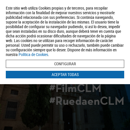
Este sitio web utiliza Cookies propias y de terceros, para recopilar
información con la finalidad de mejorar nuestros servicios y mostrarle
publicidad relacionada con sus preferencias. Si continúa navegando,
supone la aceptación de la instalación de las mismas. El usuario tiene la
posibilidad de configurar su navegador pudiendo, si así lo desea, impedir
que sean instaladas en su disco duro, aunque deberá tener en cuenta que
dicha acción podrá ocasionar dificultades de navegación de la página
Quiénes somos
Turismo
Política de Privacidad
Aviso Legal
web. Las cookies no se utilizan para recoger información de carácter
Política de Cookies
personal. Usted puede permitir su uso o rechazarlo, también puede cambiar
su configuración siempre que lo desee. Dispone de más información en
BUSCAR
nuestra
Política de Cookies
.
CONFIGURAR
ACEPTAR TODAS
#FilmCLM
#RuedaenCLM