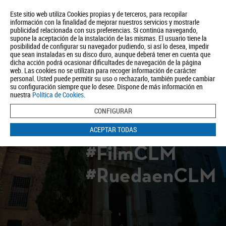
Este sitio web utiliza Cookies propias y de terceros, para recopilar
información con la finalidad de mejorar nuestros servicios y mostrarle
publicidad relacionada con sus preferencias. Si continúa navegando,
supone la aceptación de la instalación de las mismas. El usuario tiene la
posibilidad de configurar su navegador pudiendo, si así lo desea, impedir
que sean instaladas en su disco duro, aunque deberá tener en cuenta que
dicha acción podrá ocasionar dificultades de navegación de la página
Quiénes somos
Turismo
Política de Privacidad
Aviso Legal
web. Las cookies no se utilizan para recoger información de carácter
Política de Cookies
personal. Usted puede permitir su uso o rechazarlo, también puede cambiar
su configuración siempre que lo desee. Dispone de más información en
BUSCAR
nuestra
Política de Cookies
.
CONFIGURAR
ACEPTAR TODAS
#FilmCLM
#RuedaenCLM