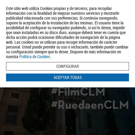
Este sitio web utiliza Cookies propias y de terceros, para recopilar
información con la finalidad de mejorar nuestros servicios y mostrarle
publicidad relacionada con sus preferencias. Si continúa navegando,
supone la aceptación de la instalación de las mismas. El usuario tiene la
posibilidad de configurar su navegador pudiendo, si así lo desea, impedir
que sean instaladas en su disco duro, aunque deberá tener en cuenta que
dicha acción podrá ocasionar dificultades de navegación de la página
Quiénes somos
Turismo
Política de Privacidad
Aviso Legal
web. Las cookies no se utilizan para recoger información de carácter
Política de Cookies
personal. Usted puede permitir su uso o rechazarlo, también puede cambiar
su configuración siempre que lo desee. Dispone de más información en
BUSCAR
nuestra
Política de Cookies
.
CONFIGURAR
ACEPTAR TODAS
#FilmCLM
#RuedaenCLM