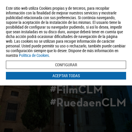
Este sitio web utiliza Cookies propias y de terceros, para recopilar
información con la finalidad de mejorar nuestros servicios y mostrarle
publicidad relacionada con sus preferencias. Si continúa navegando,
supone la aceptación de la instalación de las mismas. El usuario tiene la
posibilidad de configurar su navegador pudiendo, si así lo desea, impedir
que sean instaladas en su disco duro, aunque deberá tener en cuenta que
dicha acción podrá ocasionar dificultades de navegación de la página
Quiénes somos
Turismo
Política de Privacidad
Aviso Legal
web. Las cookies no se utilizan para recoger información de carácter
Política de Cookies
personal. Usted puede permitir su uso o rechazarlo, también puede cambiar
su configuración siempre que lo desee. Dispone de más información en
BUSCAR
nuestra
Política de Cookies
.
CONFIGURAR
ACEPTAR TODAS
#FilmCLM
#RuedaenCLM