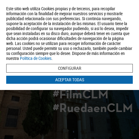
Este sitio web utiliza Cookies propias y de terceros, para recopilar
información con la finalidad de mejorar nuestros servicios y mostrarle
publicidad relacionada con sus preferencias. Si continúa navegando,
supone la aceptación de la instalación de las mismas. El usuario tiene la
posibilidad de configurar su navegador pudiendo, si así lo desea, impedir
que sean instaladas en su disco duro, aunque deberá tener en cuenta que
dicha acción podrá ocasionar dificultades de navegación de la página
Quiénes somos
Turismo
Política de Privacidad
Aviso Legal
web. Las cookies no se utilizan para recoger información de carácter
Política de Cookies
personal. Usted puede permitir su uso o rechazarlo, también puede cambiar
su configuración siempre que lo desee. Dispone de más información en
BUSCAR
nuestra
Política de Cookies
.
CONFIGURAR
ACEPTAR TODAS
#FilmCLM
#RuedaenCLM