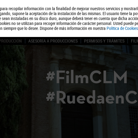
, para recopilar información con la finalidad de mejorar nuestros servicios y mostrar
Quiénes somos
Turismo
Polít
ando, supone la aceptación de la instalación de las mismas. El usuario tiene la po
ue sean instaladas en su disco duro, aunque deberá tener en cuenta que dicha acci
ookies no se utilizan para recoger información de carácter personal. Usted puede pe
ón siempre que lo desee. Dispone de más información en nuestra
Política de Cookies
 PRODUCCIÓN
ASESORÍA A PRODUCCIONES
PERMISOS Y TRÁMITES
FIL
#FilmCLM
#Ruedaen