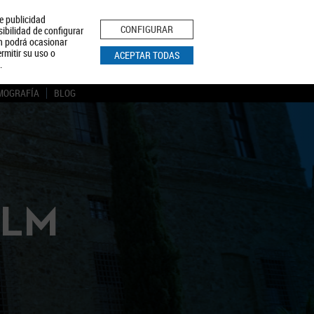
le publicidad
ica de Privacidad
Aviso Legal
Política de Cookies
CONFIGURAR
sibilidad de configurar
ón podrá ocasionar
BUSCAR
rmitir su uso o
ACEPTAR TODAS
.
MOGRAFÍA
BLOG
CLM