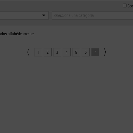
Con
Selecciona una categoría
ados alfabéticamente.
1
2
3
4
5
6
7