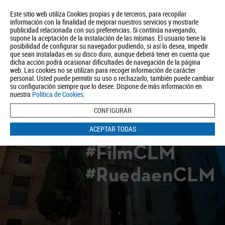
Este sitio web utiliza Cookies propias y de terceros, para recopilar
información con la finalidad de mejorar nuestros servicios y mostrarle
publicidad relacionada con sus preferencias. Si continúa navegando,
supone la aceptación de la instalación de las mismas. El usuario tiene la
posibilidad de configurar su navegador pudiendo, si así lo desea, impedir
que sean instaladas en su disco duro, aunque deberá tener en cuenta que
dicha acción podrá ocasionar dificultades de navegación de la página
Quiénes somos
Turismo
Política de Privacidad
Aviso Legal
web. Las cookies no se utilizan para recoger información de carácter
Política de Cookies
personal. Usted puede permitir su uso o rechazarlo, también puede cambiar
su configuración siempre que lo desee. Dispone de más información en
BUSCAR
nuestra
Política de Cookies
.
CONFIGURAR
ACEPTAR TODAS
#FilmCLM
#RuedaenCLM