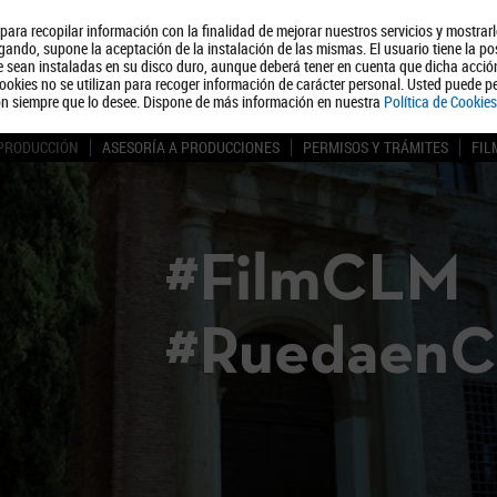
, para recopilar información con la finalidad de mejorar nuestros servicios y mostrar
Quiénes somos
Turismo
Polít
ando, supone la aceptación de la instalación de las mismas. El usuario tiene la po
ue sean instaladas en su disco duro, aunque deberá tener en cuenta que dicha acci
ookies no se utilizan para recoger información de carácter personal. Usted puede pe
ón siempre que lo desee. Dispone de más información en nuestra
Política de Cookies
 PRODUCCIÓN
ASESORÍA A PRODUCCIONES
PERMISOS Y TRÁMITES
FIL
#FilmCLM
#Ruedaen