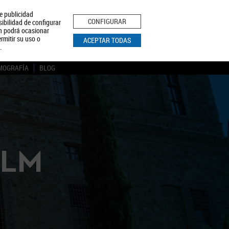
le publicidad
ica de Privacidad
Aviso Legal
Política de Cookies
CONFIGURAR
sibilidad de configurar
ón podrá ocasionar
BUSCAR
rmitir su uso o
ACEPTAR TODAS
.
MOGRAFÍA
BLOG
CLM