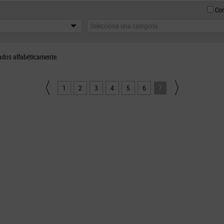
Con
Selecciona una categoría
ados alfabéticamente.
1
2
3
4
5
6
7