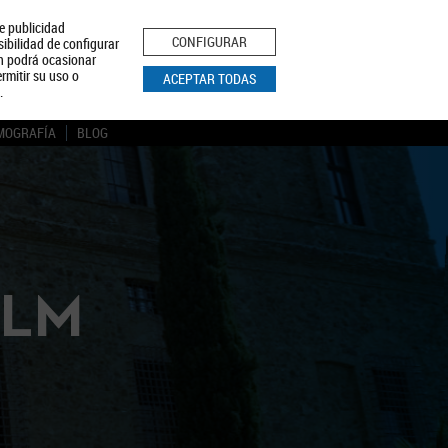
le publicidad
ica de Privacidad
Aviso Legal
Política de Cookies
CONFIGURAR
sibilidad de configurar
ón podrá ocasionar
BUSCAR
rmitir su uso o
ACEPTAR TODAS
.
MOGRAFÍA
BLOG
CLM