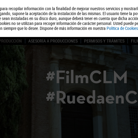
, para recopilar información con la finalidad de mejorar nuestros servicios y mostrar
Quiénes somos
Turismo
Polít
ando, supone la aceptación de la instalación de las mismas. El usuario tiene la po
ue sean instaladas en su disco duro, aunque deberá tener en cuenta que dicha acci
ookies no se utilizan para recoger información de carácter personal. Usted puede pe
ón siempre que lo desee. Dispone de más información en nuestra
Política de Cookies
 PRODUCCIÓN
ASESORÍA A PRODUCCIONES
PERMISOS Y TRÁMITES
FIL
#FilmCLM
#Ruedaen