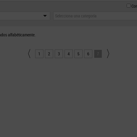
Con
Selecciona una categoría
ados alfabéticamente.
1
2
3
4
5
6
7