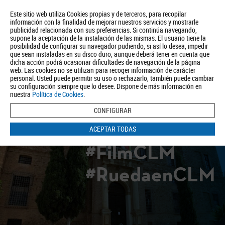
Este sitio web utiliza Cookies propias y de terceros, para recopilar
información con la finalidad de mejorar nuestros servicios y mostrarle
publicidad relacionada con sus preferencias. Si continúa navegando,
supone la aceptación de la instalación de las mismas. El usuario tiene la
posibilidad de configurar su navegador pudiendo, si así lo desea, impedir
que sean instaladas en su disco duro, aunque deberá tener en cuenta que
dicha acción podrá ocasionar dificultades de navegación de la página
Quiénes somos
Turismo
Política de Privacidad
Aviso Legal
web. Las cookies no se utilizan para recoger información de carácter
Política de Cookies
personal. Usted puede permitir su uso o rechazarlo, también puede cambiar
su configuración siempre que lo desee. Dispone de más información en
BUSCAR
nuestra
Política de Cookies
.
CONFIGURAR
ACEPTAR TODAS
#FilmCLM
#RuedaenCLM