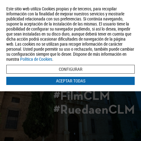
Este sitio web utiliza Cookies propias y de terceros, para recopilar
información con la finalidad de mejorar nuestros servicios y mostrarle
publicidad relacionada con sus preferencias. Si continúa navegando,
supone la aceptación de la instalación de las mismas. El usuario tiene la
posibilidad de configurar su navegador pudiendo, si así lo desea, impedir
que sean instaladas en su disco duro, aunque deberá tener en cuenta que
dicha acción podrá ocasionar dificultades de navegación de la página
Quiénes somos
Turismo
Política de Privacidad
Aviso Legal
web. Las cookies no se utilizan para recoger información de carácter
Política de Cookies
personal. Usted puede permitir su uso o rechazarlo, también puede cambiar
su configuración siempre que lo desee. Dispone de más información en
BUSCAR
nuestra
Política de Cookies
.
CONFIGURAR
ACEPTAR TODAS
#FilmCLM
#RuedaenCLM