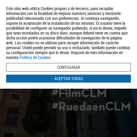
Este sitio web utiliza Cookies propias y de terceros, para recopilar
información con la finalidad de mejorar nuestros servicios y mostrarle
publicidad relacionada con sus preferencias. Si continúa navegando,
supone la aceptación de la instalación de las mismas. El usuario tiene la
posibilidad de configurar su navegador pudiendo, si así lo desea, impedir
que sean instaladas en su disco duro, aunque deberá tener en cuenta que
dicha acción podrá ocasionar dificultades de navegación de la página
Quiénes somos
Turismo
Política de Privacidad
Aviso Legal
web. Las cookies no se utilizan para recoger información de carácter
Política de Cookies
personal. Usted puede permitir su uso o rechazarlo, también puede cambiar
su configuración siempre que lo desee. Dispone de más información en
BUSCAR
nuestra
Política de Cookies
.
CONFIGURAR
ACEPTAR TODAS
#FilmCLM
#RuedaenCLM