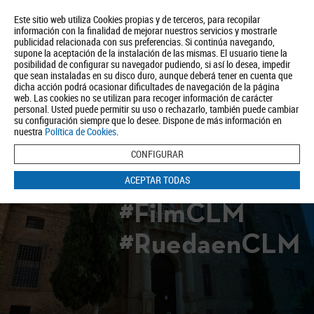
Este sitio web utiliza Cookies propias y de terceros, para recopilar
información con la finalidad de mejorar nuestros servicios y mostrarle
publicidad relacionada con sus preferencias. Si continúa navegando,
supone la aceptación de la instalación de las mismas. El usuario tiene la
posibilidad de configurar su navegador pudiendo, si así lo desea, impedir
que sean instaladas en su disco duro, aunque deberá tener en cuenta que
dicha acción podrá ocasionar dificultades de navegación de la página
Quiénes somos
Turismo
Política de Privacidad
Aviso Legal
web. Las cookies no se utilizan para recoger información de carácter
Política de Cookies
personal. Usted puede permitir su uso o rechazarlo, también puede cambiar
su configuración siempre que lo desee. Dispone de más información en
BUSCAR
nuestra
Política de Cookies
.
CONFIGURAR
ACEPTAR TODAS
#FilmCLM
#RuedaenCLM