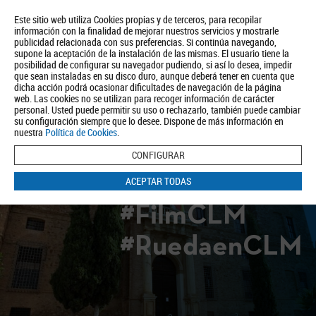
Este sitio web utiliza Cookies propias y de terceros, para recopilar
información con la finalidad de mejorar nuestros servicios y mostrarle
publicidad relacionada con sus preferencias. Si continúa navegando,
supone la aceptación de la instalación de las mismas. El usuario tiene la
posibilidad de configurar su navegador pudiendo, si así lo desea, impedir
que sean instaladas en su disco duro, aunque deberá tener en cuenta que
dicha acción podrá ocasionar dificultades de navegación de la página
Quiénes somos
Turismo
Política de Privacidad
Aviso Legal
web. Las cookies no se utilizan para recoger información de carácter
Política de Cookies
personal. Usted puede permitir su uso o rechazarlo, también puede cambiar
su configuración siempre que lo desee. Dispone de más información en
BUSCAR
nuestra
Política de Cookies
.
CONFIGURAR
ACEPTAR TODAS
#FilmCLM
#RuedaenCLM