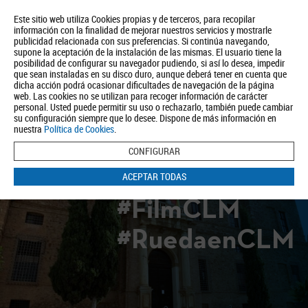
Este sitio web utiliza Cookies propias y de terceros, para recopilar
información con la finalidad de mejorar nuestros servicios y mostrarle
publicidad relacionada con sus preferencias. Si continúa navegando,
supone la aceptación de la instalación de las mismas. El usuario tiene la
posibilidad de configurar su navegador pudiendo, si así lo desea, impedir
que sean instaladas en su disco duro, aunque deberá tener en cuenta que
dicha acción podrá ocasionar dificultades de navegación de la página
Quiénes somos
Turismo
Política de Privacidad
Aviso Legal
web. Las cookies no se utilizan para recoger información de carácter
Política de Cookies
personal. Usted puede permitir su uso o rechazarlo, también puede cambiar
su configuración siempre que lo desee. Dispone de más información en
BUSCAR
nuestra
Política de Cookies
.
CONFIGURAR
ACEPTAR TODAS
#FilmCLM
#RuedaenCLM