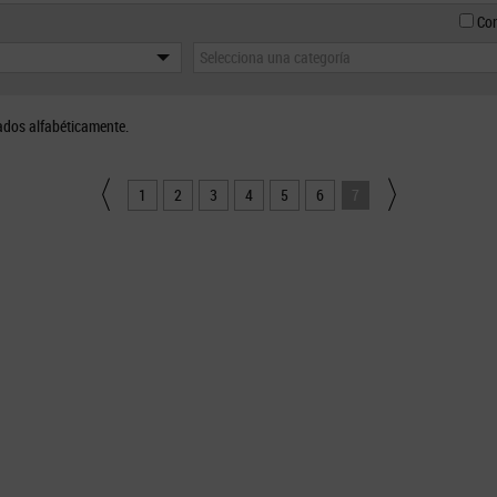
Con
Selecciona una categoría
ados alfabéticamente.
1
2
3
4
5
6
7