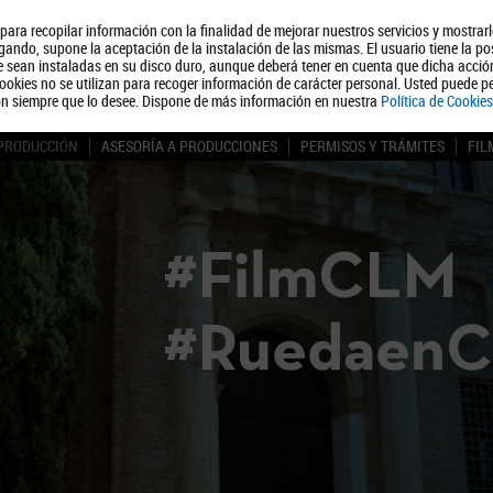
, para recopilar información con la finalidad de mejorar nuestros servicios y mostrar
Quiénes somos
Turismo
Polít
ando, supone la aceptación de la instalación de las mismas. El usuario tiene la po
ue sean instaladas en su disco duro, aunque deberá tener en cuenta que dicha acci
ookies no se utilizan para recoger información de carácter personal. Usted puede pe
ón siempre que lo desee. Dispone de más información en nuestra
Política de Cookies
 PRODUCCIÓN
ASESORÍA A PRODUCCIONES
PERMISOS Y TRÁMITES
FIL
#FilmCLM
#Ruedaen