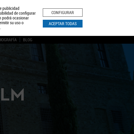
le publicidad
ica de Privacidad
Aviso Legal
Política de Cookies
CONFIGURAR
sibilidad de configurar
ón podrá ocasionar
BUSCAR
rmitir su uso o
ACEPTAR TODAS
.
MOGRAFÍA
BLOG
CLM