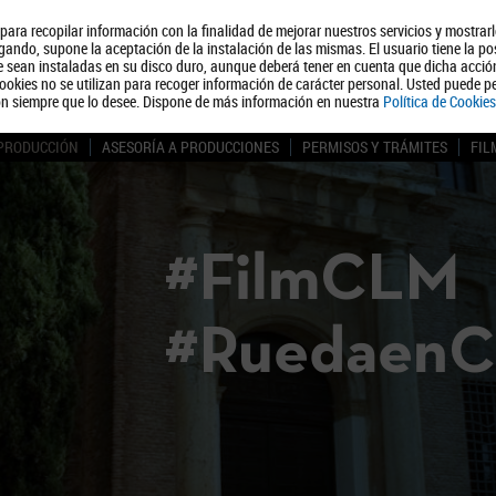
, para recopilar información con la finalidad de mejorar nuestros servicios y mostrar
Quiénes somos
Turismo
Polít
ando, supone la aceptación de la instalación de las mismas. El usuario tiene la po
ue sean instaladas en su disco duro, aunque deberá tener en cuenta que dicha acci
ookies no se utilizan para recoger información de carácter personal. Usted puede pe
ón siempre que lo desee. Dispone de más información en nuestra
Política de Cookies
 PRODUCCIÓN
ASESORÍA A PRODUCCIONES
PERMISOS Y TRÁMITES
FIL
#FilmCLM
#Ruedaen