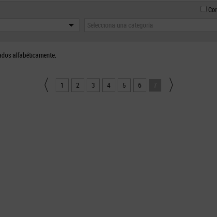
Con
Selecciona una categoría
ados alfabéticamente.
1
2
3
4
5
6
7