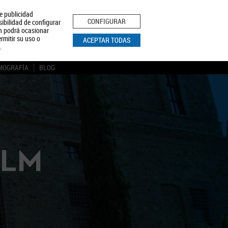
le publicidad
ica de Privacidad
Aviso Legal
Política de Cookies
CONFIGURAR
sibilidad de configurar
ón podrá ocasionar
BUSCAR
rmitir su uso o
ACEPTAR TODAS
.
MOGRAFÍA
BLOG
CLM