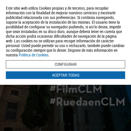
Este sitio web utiliza Cookies propias y de terceros, para recopilar
información con la finalidad de mejorar nuestros servicios y mostrarle
publicidad relacionada con sus preferencias. Si continúa navegando,
supone la aceptación de la instalación de las mismas. El usuario tiene la
posibilidad de configurar su navegador pudiendo, si así lo desea, impedir
que sean instaladas en su disco duro, aunque deberá tener en cuenta que
dicha acción podrá ocasionar dificultades de navegación de la página
Quiénes somos
Turismo
Política de Privacidad
Aviso Legal
web. Las cookies no se utilizan para recoger información de carácter
Política de Cookies
personal. Usted puede permitir su uso o rechazarlo, también puede cambiar
su configuración siempre que lo desee. Dispone de más información en
BUSCAR
nuestra
Política de Cookies
.
CONFIGURAR
ACEPTAR TODAS
#FilmCLM
#RuedaenCLM