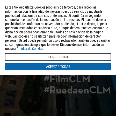
Este sitio web utiliza Cookies propias y de terceros, para recopilar
información con la finalidad de mejorar nuestros servicios y mostrarle
publicidad relacionada con sus preferencias. Si continúa navegando,
supone la aceptación de la instalación de las mismas. El usuario tiene la
posibilidad de configurar su navegador pudiendo, si así lo desea, impedir
que sean instaladas en su disco duro, aunque deberá tener en cuenta que
dicha acción podrá ocasionar dificultades de navegación de la página
Quiénes somos
Turismo
Política de Privacidad
Aviso Legal
web. Las cookies no se utilizan para recoger información de carácter
Política de Cookies
personal. Usted puede permitir su uso o rechazarlo, también puede cambiar
su configuración siempre que lo desee. Dispone de más información en
BUSCAR
nuestra
Política de Cookies
.
CONFIGURAR
ACEPTAR TODAS
#FilmCLM
#RuedaenCLM