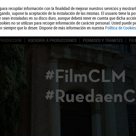
, para recopilar información con la finalidad de mejorar nuestros servicios y mostrar
Quiénes somos
Turismo
Polít
ando, supone la aceptación de la instalación de las mismas. El usuario tiene la po
ue sean instaladas en su disco duro, aunque deberá tener en cuenta que dicha acci
ookies no se utilizan para recoger información de carácter personal. Usted puede pe
ón siempre que lo desee. Dispone de más información en nuestra
Política de Cookies
 PRODUCCIÓN
ASESORÍA A PRODUCCIONES
PERMISOS Y TRÁMITES
FIL
#FilmCLM
#Ruedaen