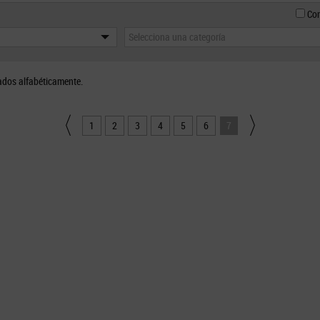
Con
Selecciona una categoría
ados alfabéticamente.
1
2
3
4
5
6
7