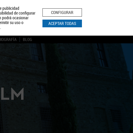
le publicidad
ica de Privacidad
Aviso Legal
Política de Cookies
CONFIGURAR
sibilidad de configurar
ón podrá ocasionar
BUSCAR
rmitir su uso o
ACEPTAR TODAS
.
MOGRAFÍA
BLOG
CLM