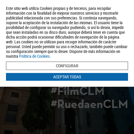
Este sitio web utiliza Cookies propias y de terceros, para recopilar
información con la finalidad de mejorar nuestros servicios y mostrarle
publicidad relacionada con sus preferencias. Si continúa navegando,
supone la aceptación de la instalación de las mismas. El usuario tiene la
posibilidad de configurar su navegador pudiendo, si así lo desea, impedir
que sean instaladas en su disco duro, aunque deberá tener en cuenta que
dicha acción podrá ocasionar dificultades de navegación de la página
Quiénes somos
Turismo
Política de Privacidad
Aviso Legal
web. Las cookies no se utilizan para recoger información de carácter
Política de Cookies
personal. Usted puede permitir su uso o rechazarlo, también puede cambiar
su configuración siempre que lo desee. Dispone de más información en
BUSCAR
nuestra
Política de Cookies
.
CONFIGURAR
ACEPTAR TODAS
#FilmCLM
#RuedaenCLM