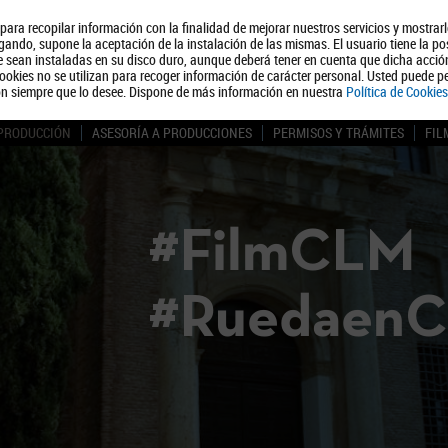
, para recopilar información con la finalidad de mejorar nuestros servicios y mostrar
Quiénes somos
Turismo
Polít
ando, supone la aceptación de la instalación de las mismas. El usuario tiene la po
ue sean instaladas en su disco duro, aunque deberá tener en cuenta que dicha acci
ookies no se utilizan para recoger información de carácter personal. Usted puede pe
ón siempre que lo desee. Dispone de más información en nuestra
Política de Cookies
 PRODUCCIÓN
ASESORÍA A PRODUCCIONES
PERMISOS Y TRÁMITES
FIL
#FilmCLM
#Ruedaen