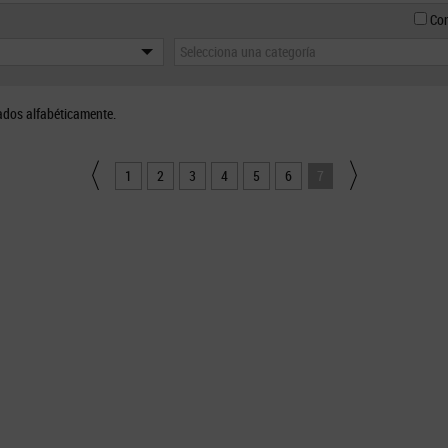
Con
Selecciona una categoría
ados alfabéticamente.
1
2
3
4
5
6
7