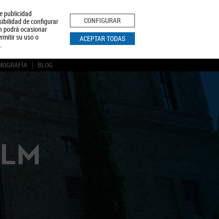
le publicidad
ica de Privacidad
Aviso Legal
Política de Cookies
CONFIGURAR
sibilidad de configurar
ón podrá ocasionar
BUSCAR
rmitir su uso o
ACEPTAR TODAS
.
MOGRAFÍA
BLOG
CLM