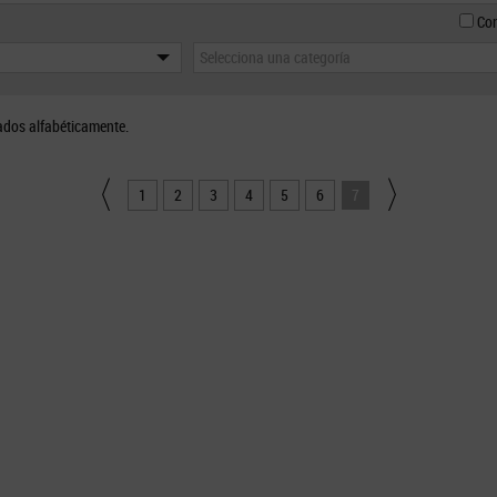
Con
Selecciona una categoría
ados alfabéticamente.
1
2
3
4
5
6
7