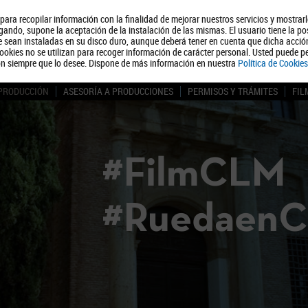
, para recopilar información con la finalidad de mejorar nuestros servicios y mostrar
Quiénes somos
Turismo
Polít
ando, supone la aceptación de la instalación de las mismas. El usuario tiene la po
ue sean instaladas en su disco duro, aunque deberá tener en cuenta que dicha acci
ookies no se utilizan para recoger información de carácter personal. Usted puede pe
ón siempre que lo desee. Dispone de más información en nuestra
Política de Cookies
 PRODUCCIÓN
ASESORÍA A PRODUCCIONES
PERMISOS Y TRÁMITES
FIL
#FilmCLM
#Ruedaen