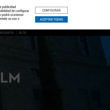
le publicidad
ica de Privacidad
Aviso Legal
Política de Cookies
CONFIGURAR
sibilidad de configurar
ón podrá ocasionar
BUSCAR
rmitir su uso o
ACEPTAR TODAS
.
MOGRAFÍA
BLOG
CLM