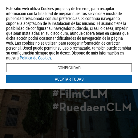
Este sitio web utiliza Cookies propias y de terceros, para recopilar
información con la finalidad de mejorar nuestros servicios y mostrarle
publicidad relacionada con sus preferencias. Si continúa navegando,
supone la aceptación de la instalación de las mismas. El usuario tiene la
posibilidad de configurar su navegador pudiendo, si así lo desea, impedir
que sean instaladas en su disco duro, aunque deberá tener en cuenta que
dicha acción podrá ocasionar dificultades de navegación de la página
Quiénes somos
Turismo
Política de Privacidad
Aviso Legal
web. Las cookies no se utilizan para recoger información de carácter
Política de Cookies
personal. Usted puede permitir su uso o rechazarlo, también puede cambiar
su configuración siempre que lo desee. Dispone de más información en
BUSCAR
nuestra
Política de Cookies
.
CONFIGURAR
ACEPTAR TODAS
#FilmCLM
#RuedaenCLM