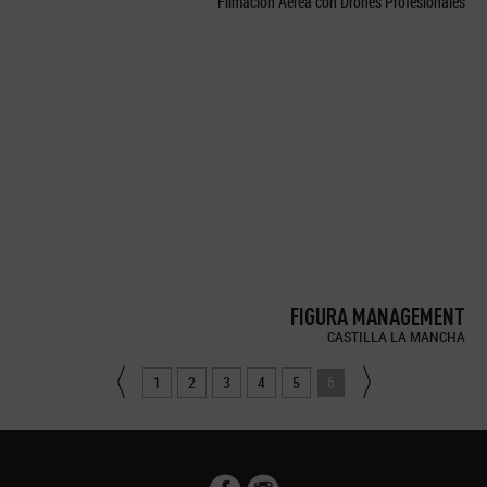
Filmación Aérea con Drones Profesionales
FIGURA MANAGEMENT
CASTILLA LA MANCHA
1
2
3
4
5
6