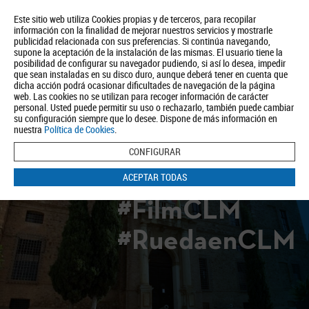
Este sitio web utiliza Cookies propias y de terceros, para recopilar
información con la finalidad de mejorar nuestros servicios y mostrarle
publicidad relacionada con sus preferencias. Si continúa navegando,
supone la aceptación de la instalación de las mismas. El usuario tiene la
posibilidad de configurar su navegador pudiendo, si así lo desea, impedir
que sean instaladas en su disco duro, aunque deberá tener en cuenta que
dicha acción podrá ocasionar dificultades de navegación de la página
Quiénes somos
Turismo
Política de Privacidad
Aviso Legal
web. Las cookies no se utilizan para recoger información de carácter
Política de Cookies
personal. Usted puede permitir su uso o rechazarlo, también puede cambiar
su configuración siempre que lo desee. Dispone de más información en
BUSCAR
nuestra
Política de Cookies
.
CONFIGURAR
ACEPTAR TODAS
#FilmCLM
#RuedaenCLM