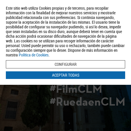
Este sitio web utiliza Cookies propias y de terceros, para recopilar
información con la finalidad de mejorar nuestros servicios y mostrarle
publicidad relacionada con sus preferencias. Si continúa navegando,
supone la aceptación de la instalación de las mismas. El usuario tiene la
posibilidad de configurar su navegador pudiendo, si así lo desea, impedir
que sean instaladas en su disco duro, aunque deberá tener en cuenta que
dicha acción podrá ocasionar dificultades de navegación de la página
Quiénes somos
Turismo
Política de Privacidad
Aviso Legal
web. Las cookies no se utilizan para recoger información de carácter
Política de Cookies
personal. Usted puede permitir su uso o rechazarlo, también puede cambiar
su configuración siempre que lo desee. Dispone de más información en
BUSCAR
nuestra
Política de Cookies
.
CONFIGURAR
ACEPTAR TODAS
#FilmCLM
#RuedaenCLM