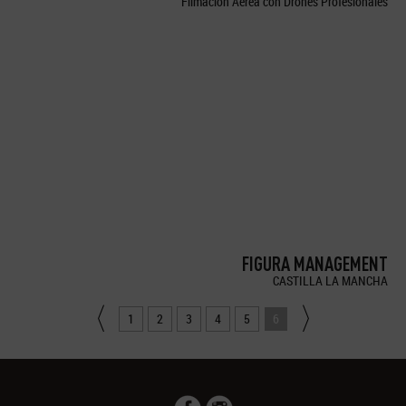
Filmación Aérea con Drones Profesionales
FIGURA MANAGEMENT
CASTILLA LA MANCHA
1
2
3
4
5
6