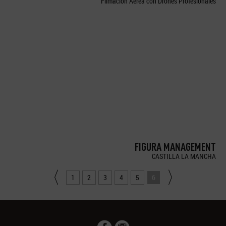
Filmación Aérea con Drones Profesionales
FIGURA MANAGEMENT
CASTILLA LA MANCHA
1
2
3
4
5
6