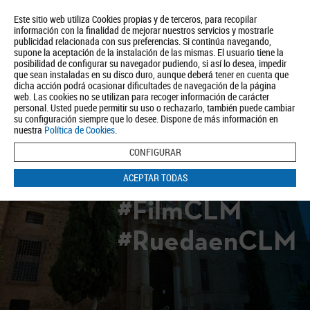
Este sitio web utiliza Cookies propias y de terceros, para recopilar
información con la finalidad de mejorar nuestros servicios y mostrarle
publicidad relacionada con sus preferencias. Si continúa navegando,
supone la aceptación de la instalación de las mismas. El usuario tiene la
posibilidad de configurar su navegador pudiendo, si así lo desea, impedir
que sean instaladas en su disco duro, aunque deberá tener en cuenta que
dicha acción podrá ocasionar dificultades de navegación de la página
Quiénes somos
Turismo
Política de Privacidad
Aviso Legal
web. Las cookies no se utilizan para recoger información de carácter
Política de Cookies
personal. Usted puede permitir su uso o rechazarlo, también puede cambiar
su configuración siempre que lo desee. Dispone de más información en
BUSCAR
nuestra
Política de Cookies
.
CONFIGURAR
ACEPTAR TODAS
#FilmCLM
#RuedaenCLM