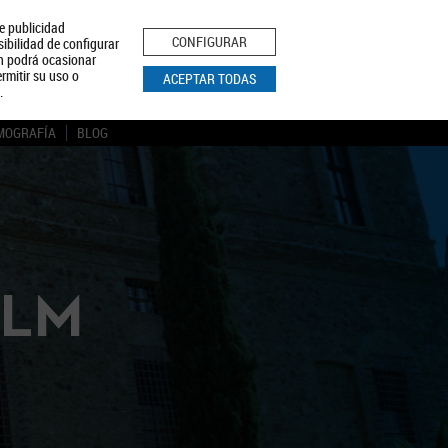
le publicidad
ica de Privacidad
Aviso Legal
Política de Cookies
CONFIGURAR
sibilidad de configurar
ón podrá ocasionar
BUSCAR
rmitir su uso o
ACEPTAR TODAS
.
MOGRAFÍA
BLOG
CLM