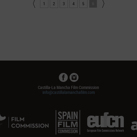
1
2
3
4
5
6
Castilla-La Mancha Film Commission
info@castillalamanchafilm.com