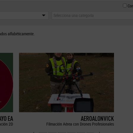
Con
Selecciona una categoría
ados alfabéticamente.
YO EA
AEROALONVICK
ción 2D
Filmación Aérea con Drones Profesionales