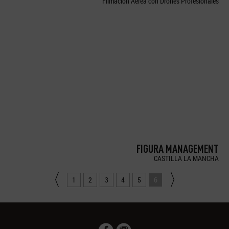
Filmación Aérea con Drones Profesionales
FIGURA MANAGEMENT
CASTILLA LA MANCHA
1
2
3
4
5
6