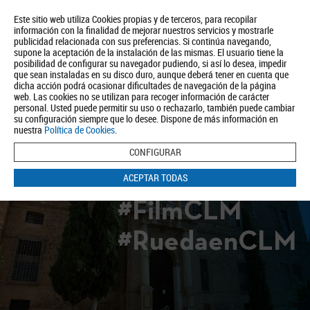
Este sitio web utiliza Cookies propias y de terceros, para recopilar
información con la finalidad de mejorar nuestros servicios y mostrarle
publicidad relacionada con sus preferencias. Si continúa navegando,
supone la aceptación de la instalación de las mismas. El usuario tiene la
posibilidad de configurar su navegador pudiendo, si así lo desea, impedir
que sean instaladas en su disco duro, aunque deberá tener en cuenta que
dicha acción podrá ocasionar dificultades de navegación de la página
Quiénes somos
Turismo
Política de Privacidad
Aviso Legal
web. Las cookies no se utilizan para recoger información de carácter
Política de Cookies
personal. Usted puede permitir su uso o rechazarlo, también puede cambiar
su configuración siempre que lo desee. Dispone de más información en
BUSCAR
nuestra
Política de Cookies
.
CONFIGURAR
ACEPTAR TODAS
#FilmCLM
#RuedaenCLM