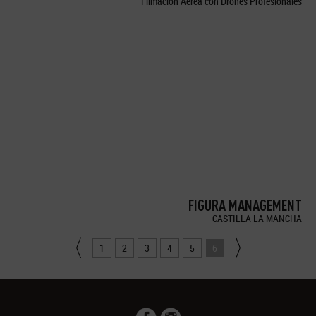
Filmación Aérea con Drones Profesionales
FIGURA MANAGEMENT
CASTILLA LA MANCHA
1
2
3
4
5
6