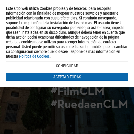
Este sitio web utiliza Cookies propias y de terceros, para recopilar
información con la finalidad de mejorar nuestros servicios y mostrarle
publicidad relacionada con sus preferencias. Si continúa navegando,
supone la aceptación de la instalación de las mismas. El usuario tiene la
posibilidad de configurar su navegador pudiendo, si así lo desea, impedir
que sean instaladas en su disco duro, aunque deberá tener en cuenta que
dicha acción podrá ocasionar dificultades de navegación de la página
Quiénes somos
Turismo
Política de Privacidad
Aviso Legal
web. Las cookies no se utilizan para recoger información de carácter
Política de Cookies
personal. Usted puede permitir su uso o rechazarlo, también puede cambiar
su configuración siempre que lo desee. Dispone de más información en
BUSCAR
nuestra
Política de Cookies
.
CONFIGURAR
ACEPTAR TODAS
#FilmCLM
#RuedaenCLM