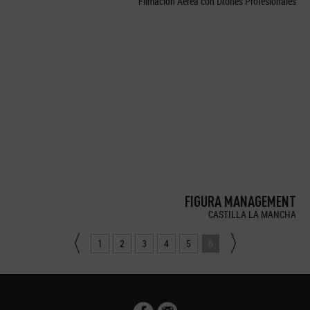
Filmación Aérea con Drones Profesionales
FIGURA MANAGEMENT
CASTILLA LA MANCHA
1
2
3
4
5
6