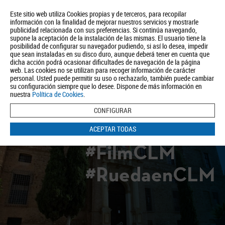
Este sitio web utiliza Cookies propias y de terceros, para recopilar
información con la finalidad de mejorar nuestros servicios y mostrarle
publicidad relacionada con sus preferencias. Si continúa navegando,
supone la aceptación de la instalación de las mismas. El usuario tiene la
posibilidad de configurar su navegador pudiendo, si así lo desea, impedir
que sean instaladas en su disco duro, aunque deberá tener en cuenta que
dicha acción podrá ocasionar dificultades de navegación de la página
Quiénes somos
Turismo
Política de Privacidad
Aviso Legal
web. Las cookies no se utilizan para recoger información de carácter
Política de Cookies
personal. Usted puede permitir su uso o rechazarlo, también puede cambiar
su configuración siempre que lo desee. Dispone de más información en
BUSCAR
nuestra
Política de Cookies
.
CONFIGURAR
ACEPTAR TODAS
#FilmCLM
#RuedaenCLM