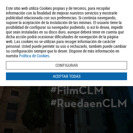
Este sitio web utiliza Cookies propias y de terceros, para recopilar
información con la finalidad de mejorar nuestros servicios y mostrarle
publicidad relacionada con sus preferencias. Si continúa navegando,
supone la aceptación de la instalación de las mismas. El usuario tiene la
posibilidad de configurar su navegador pudiendo, si así lo desea, impedir
que sean instaladas en su disco duro, aunque deberá tener en cuenta que
dicha acción podrá ocasionar dificultades de navegación de la página
Quiénes somos
Turismo
Política de Privacidad
Aviso Legal
web. Las cookies no se utilizan para recoger información de carácter
Política de Cookies
personal. Usted puede permitir su uso o rechazarlo, también puede cambiar
su configuración siempre que lo desee. Dispone de más información en
BUSCAR
nuestra
Política de Cookies
.
CONFIGURAR
ACEPTAR TODAS
#FilmCLM
#RuedaenCLM