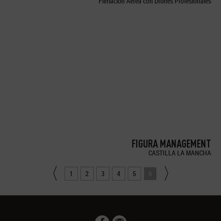
Filmación Aérea con Drones Profesionales
FIGURA MANAGEMENT
CASTILLA LA MANCHA
1
2
3
4
5
6