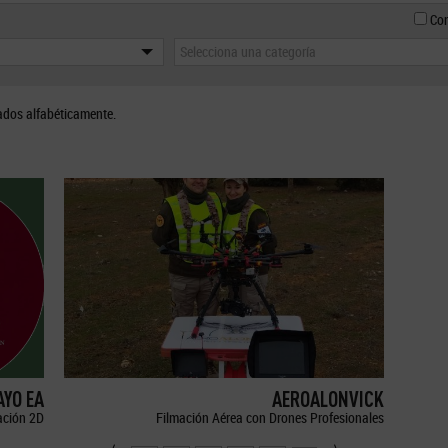
Con
Selecciona una categoría
ados alfabéticamente.
YO EA
AEROALONVICK
ción 2D
Filmación Aérea con Drones Profesionales