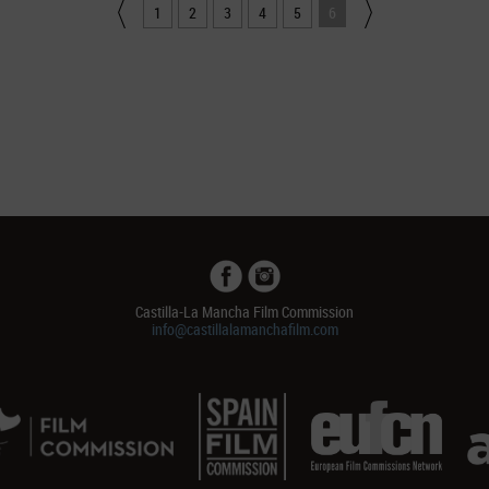
1
2
3
4
5
6
Castilla-La Mancha Film Commission
info@castillalamanchafilm.com