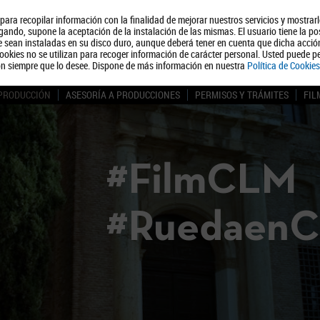
, para recopilar información con la finalidad de mejorar nuestros servicios y mostrar
Quiénes somos
Turismo
Polít
ando, supone la aceptación de la instalación de las mismas. El usuario tiene la po
ue sean instaladas en su disco duro, aunque deberá tener en cuenta que dicha acci
ookies no se utilizan para recoger información de carácter personal. Usted puede pe
ón siempre que lo desee. Dispone de más información en nuestra
Política de Cookies
 PRODUCCIÓN
ASESORÍA A PRODUCCIONES
PERMISOS Y TRÁMITES
FIL
#FilmCLM
#Ruedaen