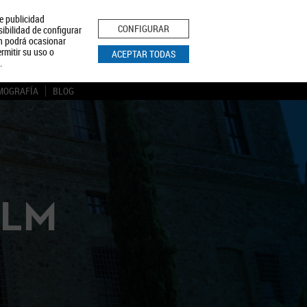
le publicidad
ica de Privacidad
Aviso Legal
Política de Cookies
CONFIGURAR
sibilidad de configurar
ón podrá ocasionar
BUSCAR
rmitir su uso o
ACEPTAR TODAS
.
MOGRAFÍA
BLOG
CLM