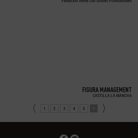
Filmación Aérea con Drones Profesionales
FIGURA MANAGEMENT
CASTILLA LA MANCHA
1
2
3
4
5
6