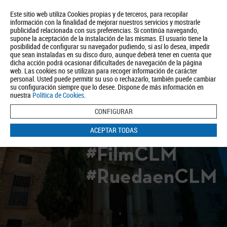
Este sitio web utiliza Cookies propias y de terceros, para recopilar
información con la finalidad de mejorar nuestros servicios y mostrarle
publicidad relacionada con sus preferencias. Si continúa navegando,
supone la aceptación de la instalación de las mismas. El usuario tiene la
posibilidad de configurar su navegador pudiendo, si así lo desea, impedir
que sean instaladas en su disco duro, aunque deberá tener en cuenta que
dicha acción podrá ocasionar dificultades de navegación de la página
Quiénes somos
Turismo
Política de Privacidad
Aviso Legal
web. Las cookies no se utilizan para recoger información de carácter
Política de Cookies
personal. Usted puede permitir su uso o rechazarlo, también puede cambiar
su configuración siempre que lo desee. Dispone de más información en
BUSCAR
nuestra
Política de Cookies
.
CONFIGURAR
ACEPTAR TODAS
#FilmCLM
#RuedaenCLM