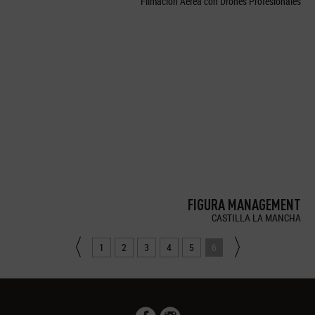
Filmación Aérea con Drones Profesionales
FIGURA MANAGEMENT
CASTILLA LA MANCHA
1
2
3
4
5
6