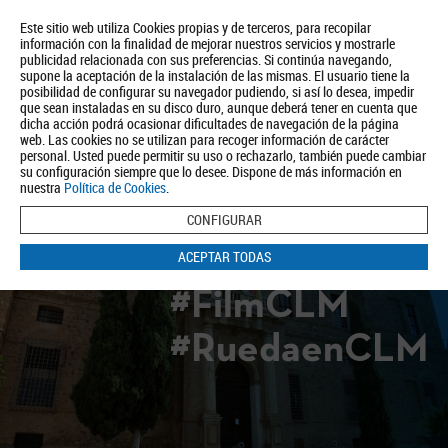
Este sitio web utiliza Cookies propias y de terceros, para recopilar
información con la finalidad de mejorar nuestros servicios y mostrarle
publicidad relacionada con sus preferencias. Si continúa navegando,
supone la aceptación de la instalación de las mismas. El usuario tiene la
posibilidad de configurar su navegador pudiendo, si así lo desea, impedir
que sean instaladas en su disco duro, aunque deberá tener en cuenta que
dicha acción podrá ocasionar dificultades de navegación de la página
Quiénes somos
Turismo
Política de Privacidad
Aviso Legal
web. Las cookies no se utilizan para recoger información de carácter
Política de Cookies
personal. Usted puede permitir su uso o rechazarlo, también puede cambiar
su configuración siempre que lo desee. Dispone de más información en
BUSCAR
nuestra
Política de Cookies
.
CONFIGURAR
ACEPTAR TODAS
#FilmCLM
#RuedaenCLM