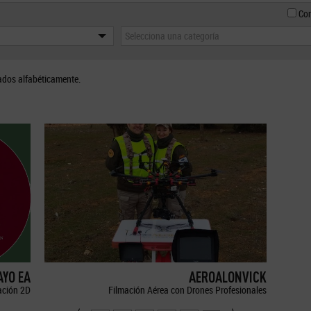
Con
Selecciona una categoría
ados alfabéticamente.
YO EA
AEROALONVICK
ción 2D
Filmación Aérea con Drones Profesionales