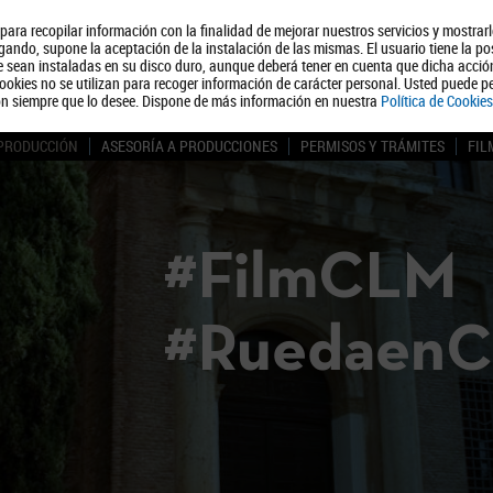
, para recopilar información con la finalidad de mejorar nuestros servicios y mostrar
Quiénes somos
Turismo
Polít
ando, supone la aceptación de la instalación de las mismas. El usuario tiene la po
ue sean instaladas en su disco duro, aunque deberá tener en cuenta que dicha acci
ookies no se utilizan para recoger información de carácter personal. Usted puede pe
ón siempre que lo desee. Dispone de más información en nuestra
Política de Cookies
 PRODUCCIÓN
ASESORÍA A PRODUCCIONES
PERMISOS Y TRÁMITES
FIL
#FilmCLM
#Ruedaen