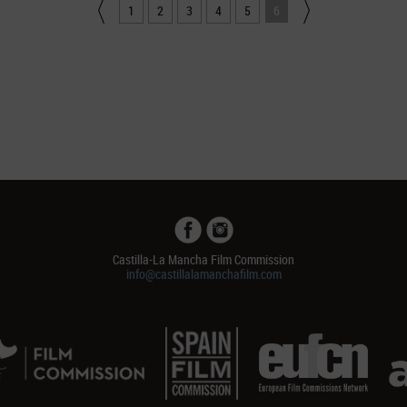
1
2
3
4
5
6
Castilla-La Mancha Film Commission
info@castillalamanchafilm.com