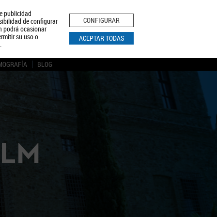
le publicidad
ica de Privacidad
Aviso Legal
Política de Cookies
CONFIGURAR
sibilidad de configurar
ón podrá ocasionar
BUSCAR
rmitir su uso o
ACEPTAR TODAS
.
MOGRAFÍA
BLOG
CLM