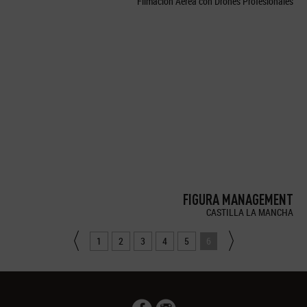
Filmación Aérea con Drones Profesionales
FIGURA MANAGEMENT
CASTILLA LA MANCHA
1
2
3
4
5
6