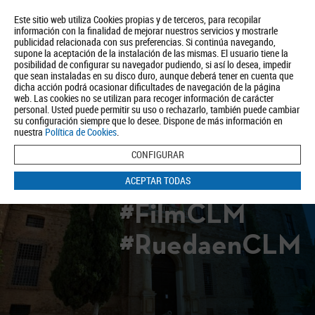
Este sitio web utiliza Cookies propias y de terceros, para recopilar
información con la finalidad de mejorar nuestros servicios y mostrarle
publicidad relacionada con sus preferencias. Si continúa navegando,
supone la aceptación de la instalación de las mismas. El usuario tiene la
posibilidad de configurar su navegador pudiendo, si así lo desea, impedir
que sean instaladas en su disco duro, aunque deberá tener en cuenta que
dicha acción podrá ocasionar dificultades de navegación de la página
Quiénes somos
Turismo
Política de Privacidad
Aviso Legal
web. Las cookies no se utilizan para recoger información de carácter
Política de Cookies
personal. Usted puede permitir su uso o rechazarlo, también puede cambiar
su configuración siempre que lo desee. Dispone de más información en
BUSCAR
nuestra
Política de Cookies
.
CONFIGURAR
ACEPTAR TODAS
#FilmCLM
#RuedaenCLM