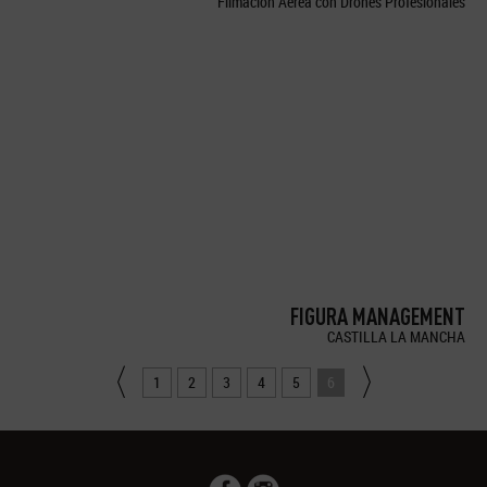
Filmación Aérea con Drones Profesionales
FIGURA MANAGEMENT
CASTILLA LA MANCHA
1
2
3
4
5
6