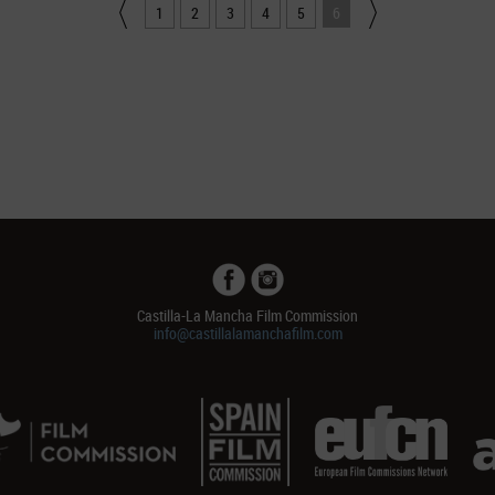
1
2
3
4
5
6
Castilla-La Mancha Film Commission
info@castillalamanchafilm.com