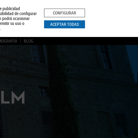
le publicidad
ica de Privacidad
Aviso Legal
Política de Cookies
CONFIGURAR
sibilidad de configurar
ón podrá ocasionar
BUSCAR
rmitir su uso o
ACEPTAR TODAS
.
MOGRAFÍA
BLOG
CLM