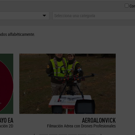
Con
Selecciona una categoría
ados alfabéticamente.
YO EA
AEROALONVICK
ción 2D
Filmación Aérea con Drones Profesionales